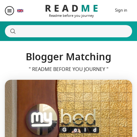
Sign in
Readme before you journey
Blogger Matching
Destinations
" README BEFORE YOU JOURNEY "
Writers
Prizes
Blogger Matching
Affiliate