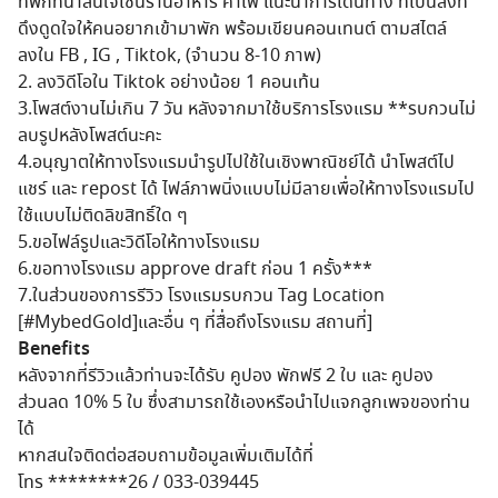
ที่พักที่น่าสนใจเช่นร้านอาหาร ค่าเฟ่ แนะนำการเดินทาง ที่เป็นสิ่งที่
ดึงดูดใจให้คนอยากเข้ามาพัก พร้อมเขียนคอนเทนต์ ตามสไตล์
ลงใน FB , IG , Tiktok, (จำนวน 8-10 ภาพ)
2. ลงวิดีโอใน Tiktok อย่างน้อย 1 คอนเท้น
3.โพสต์งานไม่เกิน 7 วัน หลังจากมาใช้บริการโรงแรม **รบกวนไม่
ลบรูปหลังโพสต์นะคะ
4.อนุญาตให้ทางโรงแรมนำรูปไปใช้ในเชิงพาณิชย์ได้ นำโพสต์ไป
แชร์ และ repost ได้ ไฟล์ภาพนิ่งแบบไม่มีลายเพื่อให้ทางโรงแรมไป
ใช้แบบไม่ติดลิขสิทธิ์ใด ๆ
5.ขอไฟล์รูปและวิดีโอให้ทางโรงแรม
6.ขอทางโรงแรม approve draft ก่อน 1 ครั้ง***
7.ในส่วนของการรีวิว โรงแรมรบกวน Tag Location
[#MybedGold]และอื่น ๆ ที่สื่อถึงโรงแรม สถานที่]
Benefits
หลังจากที่รีวิวแล้วท่านจะได้รับ คูปอง พักฟรี 2 ใบ และ คูปอง
ส่วนลด 10% 5 ใบ ซึ่งสามารถใช้เองหรือนำไปแจกลูกเพจของท่าน
ได้
หากสนใจติดต่อสอบถามข้อมูลเพิ่มเติมได้ที่
โทร ********26 / 033-039445