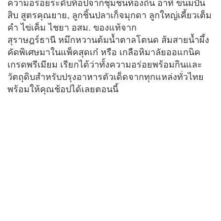
ความอร่อยระดับท็อปจากชุมชนท้องถิ่น อาทิ ขนมปั้น
สิบ สูตรคุณยาย, ลูกชิ้นปลาเก็จมุกดา ลูกใหญ่เคี้ยวเต็ม
คำ ไข่เค็ม ไชยา อสม. ของแท้จาก
สุราษฎร์ธานี หมึกหวานต้มน้ำตาลโตนด ส้มสายน้ำผึ้ง
คัดพิเศษมาในแพ็คสุดเก๋ หรือ เกลือหิมาลัยออแกนิค
เกรดพรีเมียม เรียกได้ว่าทั้งความอร่อยพร้อมกินและ
วัตถุดิบสำหรับปรุงอาหารตัวเด็ดจากทุกแหล่งทั่วไทย
พร้อมให้คุณช้อปได้เลยตอนนี้