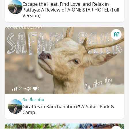
Escape the Heat, Find Love, and Relax in
Pattaya: A Review of A-ONE STAR HOTEL (Full
Version)
401
0
0
กิน เที่ยว ถ่าย
Giraffes in Kanchanaburi?! // Safari Park &
Camp