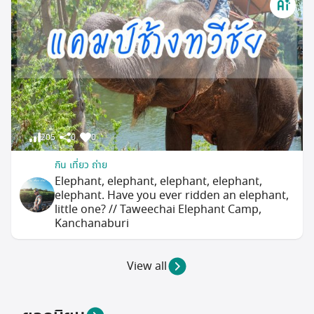
205
0
0
กิน เที่ยว ถ่าย
Elephant, elephant, elephant, elephant,
elephant. Have you ever ridden an elephant,
little one? // Taweechai Elephant Camp,
Kanchanaburi
View all