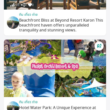
205
0
0
กิน เที่ยว ถ่าย
Beachfront Bliss at Beyond Resort Karon This
beachfront haven offers unparalleled
tranquility and stunning views.
277
0
0
กิน เที่ยว ถ่าย
Hotel Water Park: A Unique Experience at