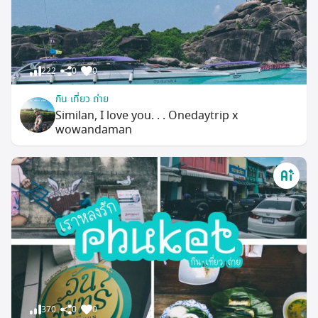
222
0
0
กิน เที่ยว ถ่าย
Similan, I love you. . . Onedaytrip x
wowandaman
370
0
0