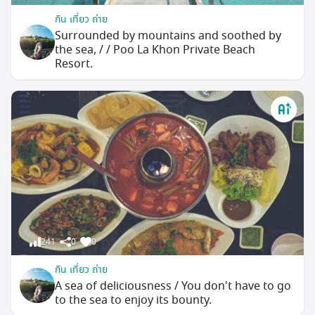
กิน เที่ยว ถ่าย
Surrounded by mountains and soothed by
the sea, / / Poo La Khon Private Beach
Resort.
241
0
0
กิน เที่ยว ถ่าย
A sea of deliciousness / You don't have to go
to the sea to enjoy its bounty.