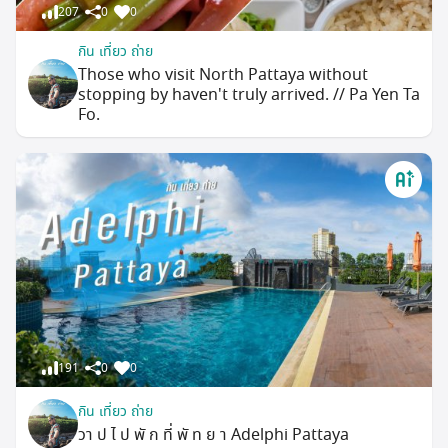
207
0
0
กิน เที่ยว ถ่าย
Those who visit North Pattaya without
stopping by haven't truly arrived. // Pa Yen Ta
Fo.
191
0
0
กิน เที่ยว ถ่าย
วา ป ไ ป พั ก ที่ พั ท ย า Adelphi Pattaya