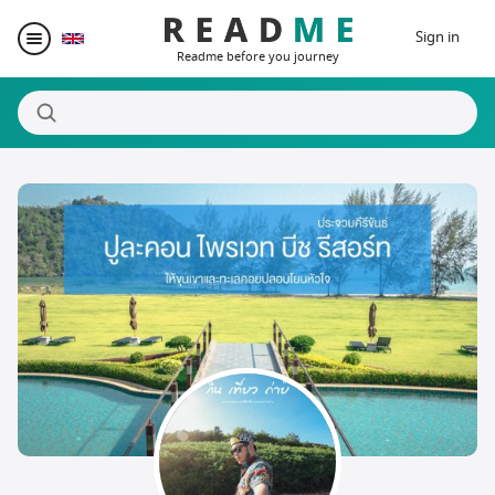
Sign in
Readme before you journey
Destinations
Writers
Prizes
Blogger Matching
Affiliate